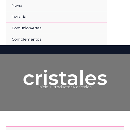
Ir
Novia
al
contenido
Invitada
Comunion/Arras
Complementos
Bus
cristales
Inicio
Productos
cristales