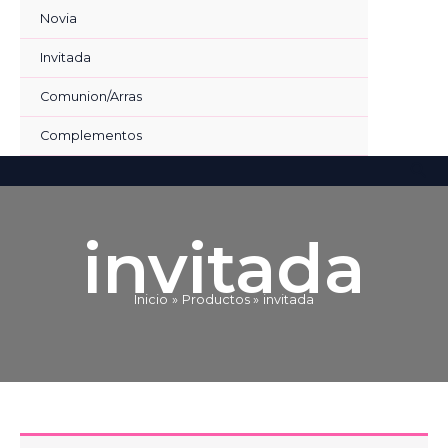
Ir
Novia
al
contenido
Invitada
Comunion/Arras
Complementos
Bus
invitada
Inicio
Productos
invitada