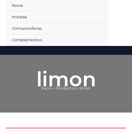
Ir
Novia
al
contenido
Invitada
Comunion/Arras
Complementos
Bus
limon
Inicio
Productos
limon