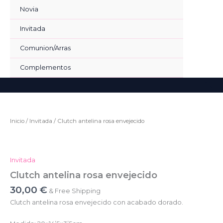
Ir
Novia
al
contenido
Invitada
Comunion/Arras
Complementos
Bus
Inicio
/
Invitada
/ Clutch antelina rosa envejecido
Invitada
Clutch antelina rosa envejecido
30,00
€
& Free Shipping
Clutch antelina rosa envejecido con acabado dorado.