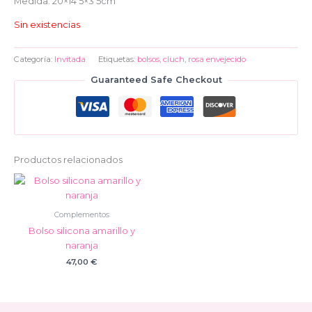
Medida: 20×14’5×3’5cm
Sin existencias
Categoría:
Invitada
Etiquetas:
bolsos
,
cluch
,
rosa envejecido
Guaranteed Safe Checkout
Productos relacionados
Complementos
Bolso silicona amarillo y
naranja
47,00
€