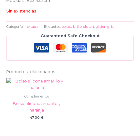
Medidas: 19’5x14x5 cm
Sin existencias
Categoría:
Invitada
Etiquetas:
bolsos
,
brillo
,
clutch
,
glitter
,
gris
Guaranteed Safe Checkout
Productos relacionados
Complementos
Bolso silicona amarillo y
naranja
47,00
€