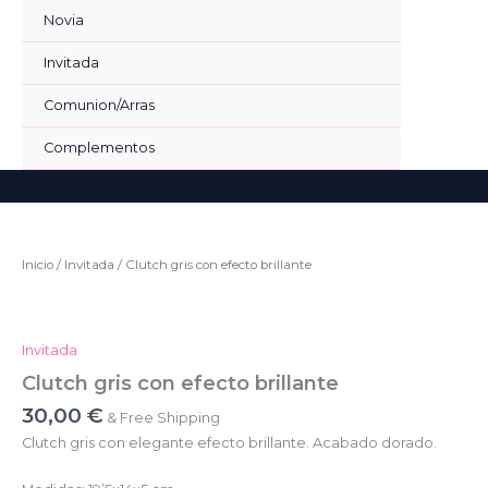
Ir
Novia
al
contenido
Invitada
Comunion/Arras
Complementos
Bus
Inicio
/
Invitada
/ Clutch gris con efecto brillante
Invitada
Clutch gris con efecto brillante
30,00
€
& Free Shipping
Clutch gris con elegante efecto brillante. Acabado dorado.