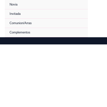
Ir
Novia
al
contenido
Invitada
Comunion/Arras
Complementos
Bus