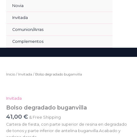
Ir
Novia
al
contenido
Invitada
Comunion/Arras
Complementos
Bus
Inicio
/
Invitada
/ Bolso degradado buganvilla
Invitada
Bolso degradado buganvilla
41,00
€
& Free Shipping
Cartera de fiesta, con parte superior de resina en degradado
de tonos y parte inferior de antelina buganvilla.Acabado y