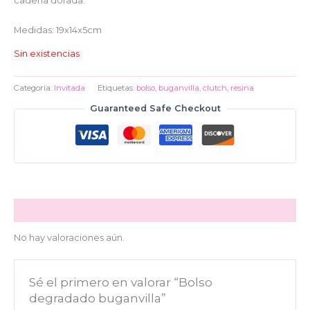
cadena dorada.
Medidas: 19x14x5cm
Sin existencias
Categoría:
Invitada
Etiquetas:
bolso
,
buganvilla
,
clutch
,
resina
Guaranteed Safe Checkout
Valoraciones (0)
No hay valoraciones aún.
Sé el primero en valorar “Bolso
degradado buganvilla”