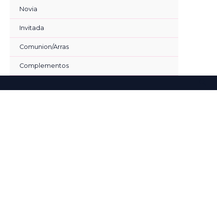
Ir
Novia
al
contenido
Invitada
Comunion/Arras
Complementos
Bus